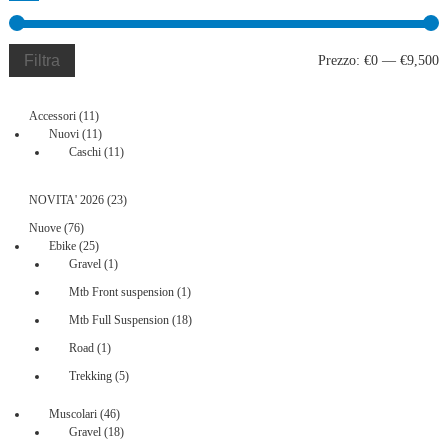
Filtra
P
P
Prezzo:
€0
—
€9,500
M
M
11
Accessori
11
prodotti
11
Nuovi
11
prodotti
11
Caschi
11
prodotti
23
NOVITA' 2026
23
prodotti
76
Nuove
76
prodotti
25
Ebike
25
prodotti
1
Gravel
1
prodotto
1
Mtb Front suspension
1
prodotto
18
Mtb Full Suspension
18
prodotti
1
Road
1
prodotto
5
Trekking
5
prodotti
46
Muscolari
46
prodotti
18
Gravel
18