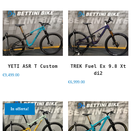
era:
è:
€1,839.00.
€1,449.00.
YETI ASR T Custom
TREK Fuel Ex 9.8 Xt
di2
€
9,499.00
€
6,999.00
In offerta!