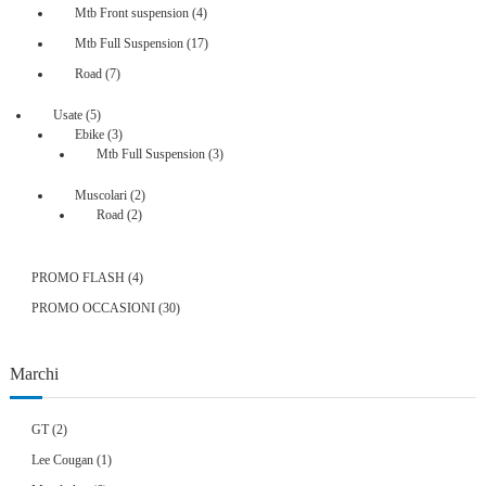
prodotti
4
Mtb Front suspension
4
prodotti
17
Mtb Full Suspension
17
prodotti
7
Road
7
prodotti
5
Usate
5
prodotti
3
Ebike
3
prodotti
3
Mtb Full Suspension
3
prodotti
2
Muscolari
2
2
prodotti
Road
2
prodotti
4
PROMO FLASH
4
prodotti
30
PROMO OCCASIONI
30
prodotti
Marchi
GT
(2)
Lee Cougan
(1)