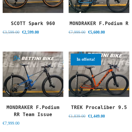
SCOTT Spark 960
MONDRAKER F.Podium R
Il
Il
Il
Il
€
3,599.00
€
2,599.00
€
7,999.00
€
5,600.00
prezzo
prezzo
prezzo
prezzo
originale
attuale
originale
attuale
era:
è:
era:
è:
€3,599.00.
€2,599.00.
€7,999.00.
€5,600.00.
In offerta!
MONDRAKER F.Podium
TREK Procaliber 9.5
RR Team Issue
Il
Il
€
1,839.00
€
1,449.00
prezzo
prezzo
€
7,999.00
originale
attuale