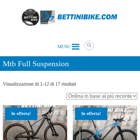
Skip
to
content
Bettini
MENU
Bike
il
tuo
Mtb Full Suspension
negozio
di
biciclette
Ordina
Visualizzazione di 1-12 di 17 risultati
a
Belluno
in
e
base
non
al
solo
più
In offerta!
In offerta!
recente