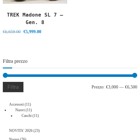
TREK Madone SL 7 –
Gen. 8
Il
Il
€
6,659.00
€
5,999.00
prezzo
prezzo
originale
attuale
era:
è:
€6,659.00.
€5,999.00.
Filtra prezzo
Filtra
P
P
Prezzo:
€3,000
—
€6,500
M
M
11
Accessori
11
prodotti
11
Nuovi
11
prodotti
11
Caschi
11
prodotti
23
NOVITA' 2026
23
prodotti
76
Nuove
76