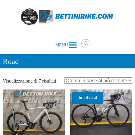
Skip
to
content
Bettini
MENU
Bike
il
tuo
Road
negozio
di
biciclette
Ordina
Visualizzazione di 7 risultati
a
Belluno
in
e
base
non
In offerta!
al
solo
più
recente