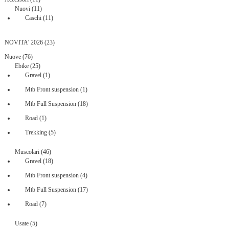
prodotti
11
Nuovi
11
prodotti
11
Caschi
11
prodotti
23
NOVITA' 2026
23
prodotti
76
Nuove
76
prodotti
25
Ebike
25
prodotti
1
Gravel
1
prodotto
1
Mtb Front suspension
1
prodotto
18
Mtb Full Suspension
18
prodotti
1
Road
1
prodotto
5
Trekking
5
prodotti
46
Muscolari
46
prodotti
18
Gravel
18
prodotti
4
Mtb Front suspension
4
prodotti
17
Mtb Full Suspension
17
prodotti
7
Road
7
prodotti
5
Usate
5