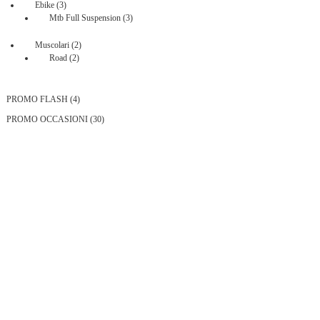
prodotti
3
Ebike
3
prodotti
3
Mtb Full Suspension
3
prodotti
2
Muscolari
2
2
prodotti
Road
2
prodotti
4
PROMO FLASH
4
prodotti
30
PROMO OCCASIONI
30
prodotti