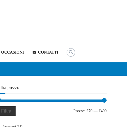
OCCASIONI
CONTATTI
iltra prezzo
Filtra
Prezzo
Prezzo
Prezzo:
€70
—
€400
Min
Max
11
Accessori
11