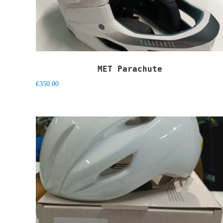
MET Parachute
€
350.00