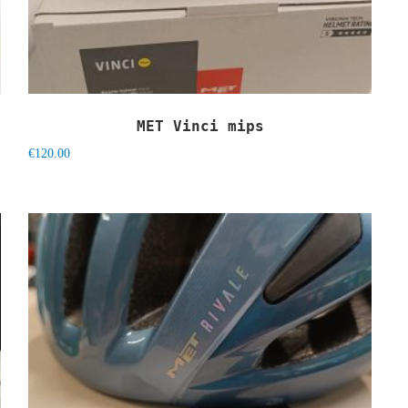
MET Vinci mips
€
120.00