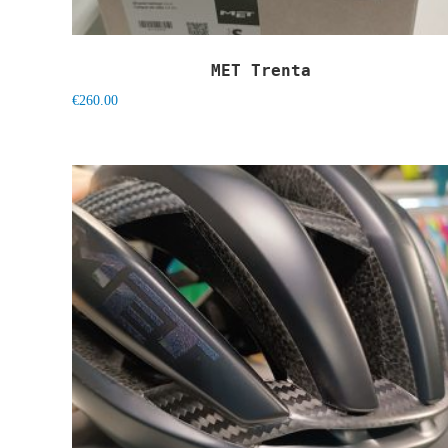
MET Trenta
€
260.00