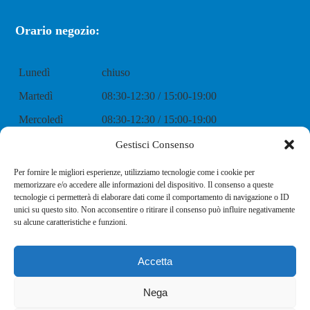
Orario negozio:
Lunedì
chiuso
Martedì
08:30-12:30 / 15:00-19:00
Mercoledì
08:30-12:30 / 15:00-19:00
Giovedì
08:30-12:30 / 15:00-19:00
Gestisci Consenso
Venerdì
08:30-12:30 / 15:00-19:00
Per fornire le migliori esperienze, utilizziamo tecnologie come i cookie per
memorizzare e/o accedere alle informazioni del dispositivo. Il consenso a queste
Sabato
08:30-12:30 / 15:00-19:00
tecnologie ci permetterà di elaborare dati come il comportamento di navigazione o ID
unici su questo sito. Non acconsentire o ritirare il consenso può influire negativamente
Domenica
chiuso
su alcune caratteristiche e funzioni.
Accetta
Nega