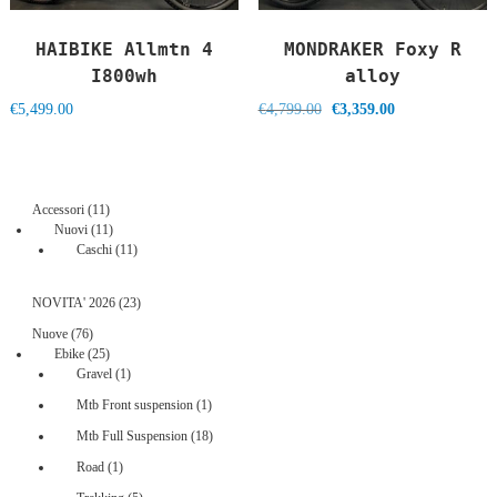
HAIBIKE Allmtn 4
MONDRAKER Foxy R
I800wh
alloy
Il
Il
€
5,499.00
€
4,799.00
€
3,359.00
prezzo
prezzo
originale
attuale
era:
è:
€4,799.00.
€3,359.00.
11
Accessori
11
prodotti
11
Nuovi
11
prodotti
11
Caschi
11
prodotti
23
NOVITA' 2026
23
prodotti
76
Nuove
76
prodotti
25
Ebike
25
prodotti
1
Gravel
1
prodotto
1
Mtb Front suspension
1
prodotto
18
Mtb Full Suspension
18
prodotti
1
Road
1
prodotto