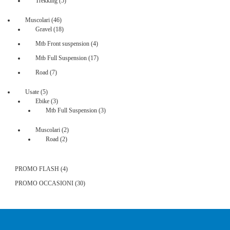
5
Trekking
5
prodotti
46
Muscolari
46
prodotti
18
Gravel
18
prodotti
4
Mtb Front suspension
4
prodotti
17
Mtb Full Suspension
17
prodotti
7
Road
7
prodotti
5
Usate
5
prodotti
3
Ebike
3
prodotti
3
Mtb Full Suspension
3
prodotti
2
Muscolari
2
2
prodotti
Road
2
prodotti
4
PROMO FLASH
4
prodotti
30
PROMO OCCASIONI
30
prodotti