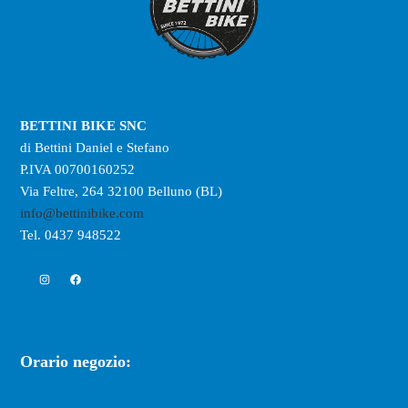
BETTINI BIKE SNC
di Bettini Daniel e Stefano
P.IVA 00700160252
Via Feltre, 264 32100 Belluno (BL)
info@bettinibike.com
Tel. 0437 948522
Instagram
Facebook
Orario negozio: