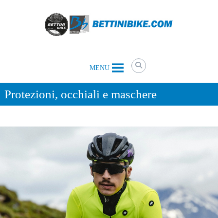
Skip
to
content
Bettini
MENU
Bike
il
tuo
Protezioni, occhiali e maschere
negozio
di
biciclette
a
Belluno
e
non
solo