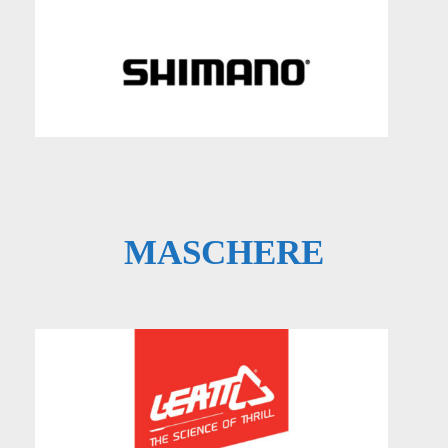
MASCHERE