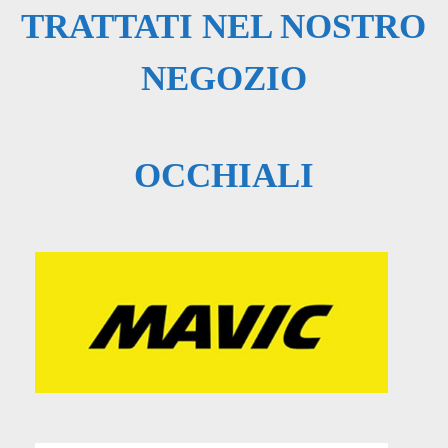
TRATTATI NEL NOSTRO
NEGOZIO
OCCHIALI