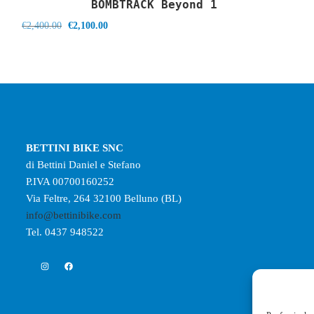
BOMBTRACK Beyond 1
Il
Il
€
2,400.00
€
2,100.00
prezzo
prezzo
originale
attuale
era:
è:
€2,400.00.
€2,100.00.
BETTINI BIKE SNC
di Bettini Daniel e Stefano
P.IVA 00700160252
Via Feltre, 264 32100 Belluno (BL)
info@bettinibike.com
Tel. 0437 948522
Instagram
Facebook