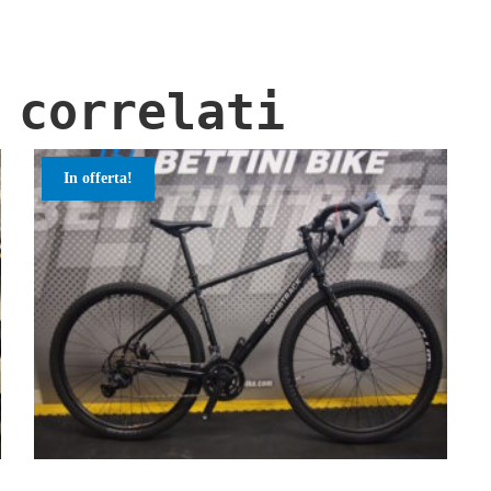
 correlati
In offerta!