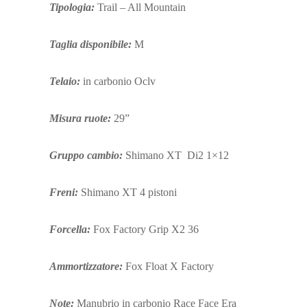
Tipologia:
Trail – All Mountain
Taglia disponibile:
M
Telaio:
in carbonio Oclv
Misura ruote:
29”
Gruppo cambio:
Shimano XT Di2 1×12
Freni:
Shimano XT 4 pistoni
Forcella:
Fox Factory Grip X2 36
Ammortizzatore:
Fox Float X Factory
Note:
Manubrio in carbonio Race Face Era