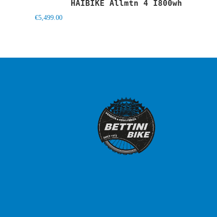
HAIBIKE Allmtn 4 I800wh
€
5,499.00