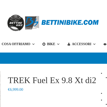
Bettini
COSA OFFRIAMO
BIKE
ACCESSORI
Bike
il
tuo
negozio
di
biciclette
TREK Fuel Ex 9.8 Xt di2
a
Belluno
€
6,999.00
e
non
solo