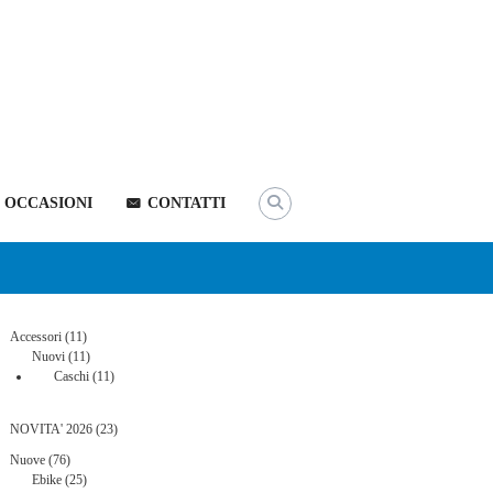
OCCASIONI
CONTATTI
11
Accessori
11
prodotti
11
Nuovi
11
prodotti
11
Caschi
11
prodotti
23
NOVITA' 2026
23
prodotti
76
Nuove
76
prodotti
25
Ebike
25