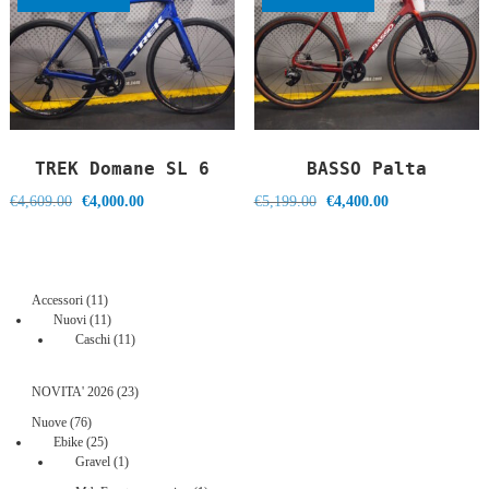
TREK Domane SL 6
BASSO Palta
Il
Il
Il
Il
€
4,609.00
€
4,000.00
€
5,199.00
€
4,400.00
prezzo
prezzo
prezzo
prezzo
originale
attuale
originale
attuale
era:
è:
era:
è:
€4,609.00.
€4,000.00.
€5,199.00.
€4,400.00.
11
Accessori
11
prodotti
11
Nuovi
11
prodotti
11
Caschi
11
prodotti
23
NOVITA' 2026
23
prodotti
76
Nuove
76
prodotti
25
Ebike
25
prodotti
1
Gravel
1
prodotto