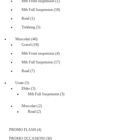
1
Mtb Front suspension
1
prodotto
18
Mtb Full Suspension
18
prodotti
1
Road
1
prodotto
5
Trekking
5
prodotti
46
Muscolari
46
prodotti
18
Gravel
18
prodotti
4
Mtb Front suspension
4
prodotti
17
Mtb Full Suspension
17
prodotti
7
Road
7
prodotti
5
Usate
5
prodotti
3
Ebike
3
prodotti
3
Mtb Full Suspension
3
prodotti
2
Muscolari
2
2
prodotti
Road
2
prodotti
4
PROMO FLASH
4
prodotti
30
PROMO OCCASIONI
30