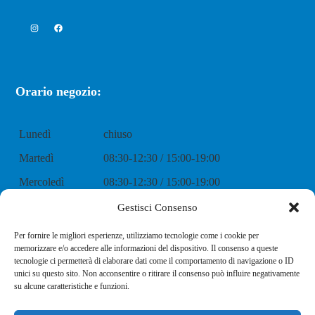
Instagram
Facebook
Orario negozio:
Lunedì
chiuso
Martedì
08:30-12:30 / 15:00-19:00
Mercoledì
08:30-12:30 / 15:00-19:00
Giovedì
08:30-12:30 / 15:00-19:00
Gestisci Consenso
Venerdì
08:30-12:30 / 15:00-19:00
Per fornire le migliori esperienze, utilizziamo tecnologie come i cookie per
memorizzare e/o accedere alle informazioni del dispositivo. Il consenso a queste
Sabato
08:30-12:30 / 15:00-19:00
tecnologie ci permetterà di elaborare dati come il comportamento di navigazione o ID
unici su questo sito. Non acconsentire o ritirare il consenso può influire negativamente
Domenica
chiuso
su alcune caratteristiche e funzioni.