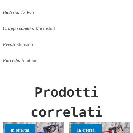
Batteria:
720wh
Gruppo cambio:
Microshift
Freni:
Shimano
Forcella:
Suntour
Prodotti
correlati
In offerta!
In offerta!