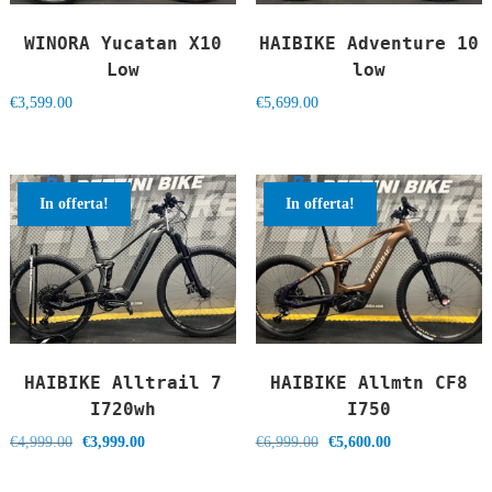
WINORA Yucatan X10
HAIBIKE Adventure 10
Low
low
€
3,599.00
€
5,699.00
In offerta!
In offerta!
HAIBIKE Alltrail 7
HAIBIKE Allmtn CF8
I720wh
I750
Il
Il
Il
Il
€
4,999.00
€
3,999.00
€
6,999.00
€
5,600.00
prezzo
prezzo
prezzo
prezzo
originale
attuale
originale
attuale