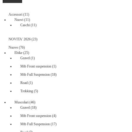
M
M
11
Accessori
11
prodotti
11
Nuovi
11
prodotti
11
Caschi
11
prodotti
23
NOVITA' 2026
23
prodotti
76
Nuove
76
prodotti
25
Ebike
25
prodotti
1
Gravel
1
prodotto
1
Mtb Front suspension
1
prodotto
18
Mtb Full Suspension
18
prodotti
1
Road
1
prodotto
5
Trekking
5
prodotti
46
Muscolari
46
prodotti
18
Gravel
18
prodotti
4
Mtb Front suspension
4
prodotti
17
Mtb Full Suspension
17
prodotti
7