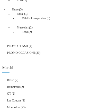
Road
7
prodotti
5
Usate
5
prodotti
3
Ebike
3
prodotti
3
Mtb Full Suspension
3
prodotti
2
Muscolari
2
2
prodotti
Road
2
prodotti
4
PROMO FLASH
4
prodotti
30
PROMO OCCASIONI
30
prodotti
Marchi
Basso
(2)
Bombtrack
(2)
GT
(2)
Lee Cougan
(1)
Mondraker
(23)