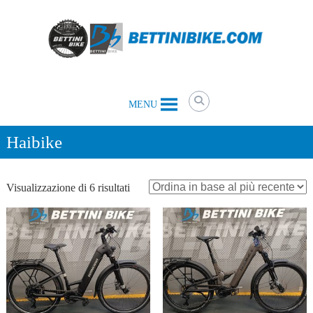
Skip
to
content
Bettini
MENU
Bike
il
tuo
Haibike
negozio
di
biciclette
Ordina
Visualizzazione di 6 risultati
a
Belluno
in
e
base
non
al
solo
più
recente