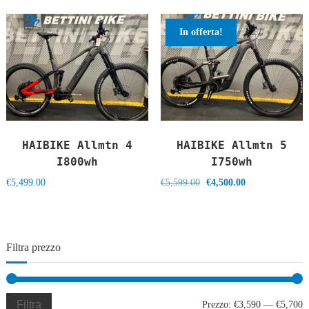
era:
è:
era:
è:
€4,999.00.
€3,999.00.
€6,999.00.
€5,600.00.
In offerta!
HAIBIKE Allmtn 4
HAIBIKE Allmtn 5
I800wh
I750wh
Il
Il
€
5,499.00
€
5,599.00
€
4,500.00
prezzo
prezzo
originale
attuale
era:
è:
€5,599.00.
€4,500.00.
Filtra prezzo
Filtra
P
P
Prezzo:
€3,590
—
€5,700