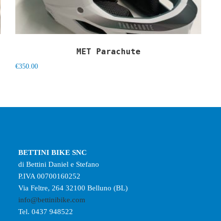
MET Parachute
€
350.00
BETTINI BIKE SNC
di Bettini Daniel e Stefano
P.IVA 00700160252
Via Feltre, 264 32100 Belluno (BL)
info@bettinibike.com
Tel. 0437 948522