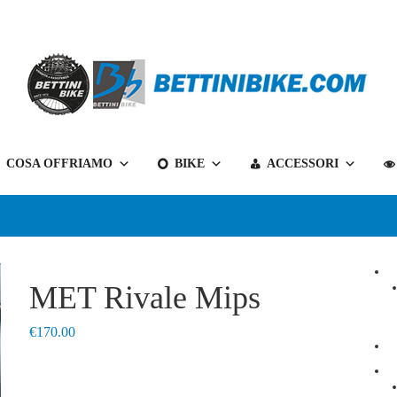
Bettini
COSA OFFRIAMO
BIKE
ACCESSORI
Bike
il
tuo
negozio
di
biciclette
MET Rivale Mips
a
Belluno
€
170.00
e
non
solo