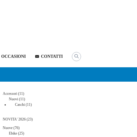
OCCASIONI
CONTATTI
11
Accessori
11
prodotti
11
Nuovi
11
prodotti
11
Caschi
11
prodotti
23
NOVITA' 2026
23
prodotti
76
Nuove
76
prodotti
25
Ebike
25