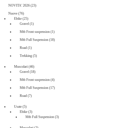
23
NOVITA' 2026
23
prodotti
76
Nuove
76
prodotti
25
Ebike
25
prodotti
1
Gravel
1
prodotto
1
Mtb Front suspension
1
prodotto
18
Mtb Full Suspension
18
prodotti
1
Road
1
prodotto
5
Trekking
5
prodotti
46
Muscolari
46
prodotti
18
Gravel
18
prodotti
4
Mtb Front suspension
4
prodotti
17
Mtb Full Suspension
17
prodotti
7
Road
7
prodotti
5
Usate
5
prodotti
3
Ebike
3
prodotti
3
Mtb Full Suspension
3
prodotti
2
Muscolari
2