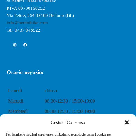
di Bettini Daniel e Stefano
P.IVA 00700160252
Via Feltre, 264 32100 Belluno (BL)
info@bettinibike.com
Tel. 0437 948522
Instagram
Facebook
Orario negozio:
Lunedì
chiuso
Martedì
08:30-12:30 / 15:00-19:00
Mercoledì
08:30-12:30 / 15:00-19:00
Giovedì
08:30-12:30 / 15:00-19:00
Gestisci Consenso
Venerdì
08:30-12:30 / 15:00-19:00
Per fornire le migliori esperienze, utilizziamo tecnologie come i cookie per