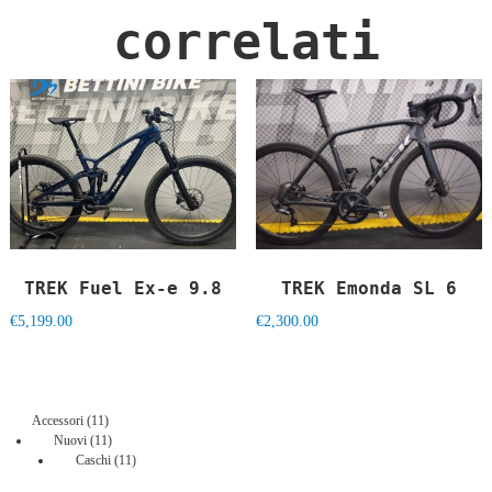
correlati
TREK Fuel Ex-e 9.8
TREK Emonda SL 6
€
5,199.00
€
2,300.00
11
Accessori
11
prodotti
11
Nuovi
11
prodotti
11
Caschi
11
prodotti