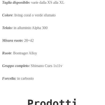
Taglia disponibile:
varie dalla XS alla XL
Colore
: living coral o verde sfumato
Telaio:
in alluminio Alpha 300
Misura ruote:
28×42
Ruote
: Bontrager Alloy
Gruppo completo:
Shimano Cues 1x11v
Forcella:
in carbonio
Prodotti