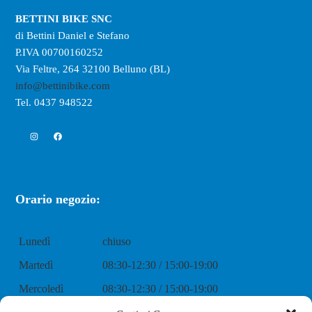
BETTINI BIKE SNC
di Bettini Daniel e Stefano
P.IVA 00700160252
Via Feltre, 264 32100 Belluno (BL)
info@bettinibike.com
Tel. 0437 948522
Instagram
Facebook
Orario negozio:
Lunedì
chiuso
Martedì
08:30-12:30 / 15:00-19:00
Mercoledì
08:30-12:30 / 15:00-19:00