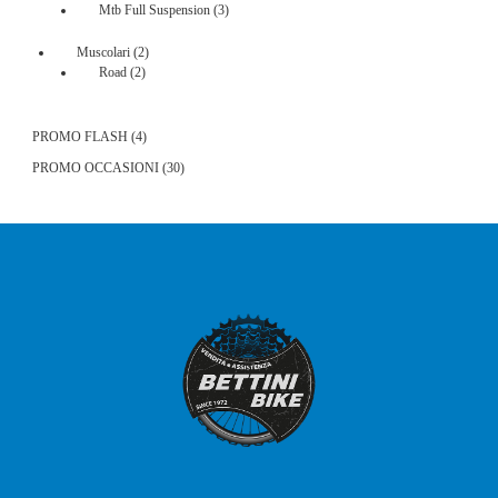
prodotti
3
Mtb Full Suspension
3
prodotti
2
Muscolari
2
2
prodotti
Road
2
prodotti
4
PROMO FLASH
4
prodotti
30
PROMO OCCASIONI
30
prodotti