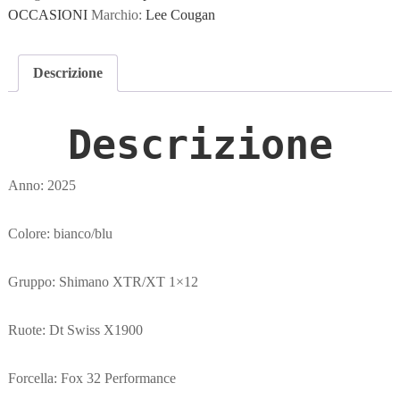
€3,999.00.
€3,000.00.
OCCASIONI
Marchio:
Lee Cougan
Descrizione
Descrizione
Anno: 2025
Colore: bianco/blu
Gruppo: Shimano XTR/XT 1×12
Ruote: Dt Swiss X1900
Forcella: Fox 32 Performance