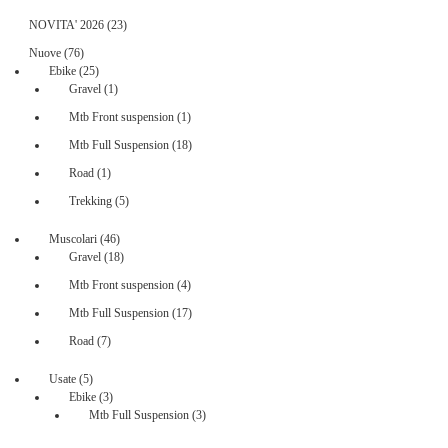
23
NOVITA' 2026
23
prodotti
76
Nuove
76
prodotti
25
Ebike
25
prodotti
1
Gravel
1
prodotto
1
Mtb Front suspension
1
prodotto
18
Mtb Full Suspension
18
prodotti
1
Road
1
prodotto
5
Trekking
5
prodotti
46
Muscolari
46
prodotti
18
Gravel
18
prodotti
4
Mtb Front suspension
4
prodotti
17
Mtb Full Suspension
17
prodotti
7
Road
7
prodotti
5
Usate
5
prodotti
3
Ebike
3
prodotti
3
Mtb Full Suspension
3
prodotti