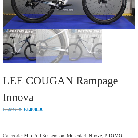
LEE COUGAN Rampage
Innova
Il
Il
€
3,999.00
€
3,000.00
prezzo
prezzo
originale
attuale
era:
è:
Categorie:
Mtb Full Suspension
,
Muscolari
,
Nuove
,
PROMO