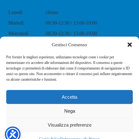
Lunedì
chiuso
Martedì
08:30-12:30 / 15:00-19:00
Mercoledì
08:30-12:30 / 15:00-19:00
Giovedì
08:30-12:30 / 15:00-19:00
Gestisci Consenso
Venerdì
08:30-12:30 / 15:00-19:00
Per fornire le migliori esperienze, utilizziamo tecnologie come i cookie per
memorizzare e/o accedere alle informazioni del dispositivo. Il consenso a queste
Sabato
08:30-12:30 / 15:00-19:00
tecnologie ci permetterà di elaborare dati come il comportamento di navigazione o ID
unici su questo sito. Non acconsentire o ritirare il consenso può influire negativamente
Domenica
chiuso
su alcune caratteristiche e funzioni.
Accetta
Nega
Copyright © 2026
Bettini Bike
All rights reserved. Powered by: MIVY.IT
Visualizza preferenze
Cookie Policy
Dichiarazione sulla Privacy