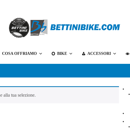
Bettini
COSA OFFRIAMO
BIKE
ACCESSORI
Bike
il
tuo
negozio
di
biciclette
 alla tua selezione.
a
Belluno
e
non
solo