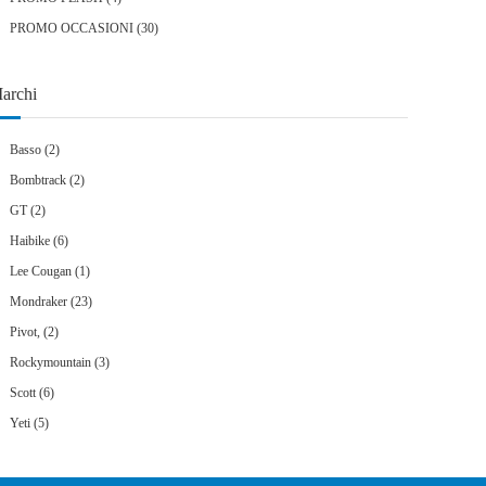
prodotti
30
PROMO OCCASIONI
30
prodotti
archi
Basso
(2)
Bombtrack
(2)
GT
(2)
Haibike
(6)
Lee Cougan
(1)
Mondraker
(23)
Pivot,
(2)
Rockymountain
(3)
Scott
(6)
Yeti
(5)