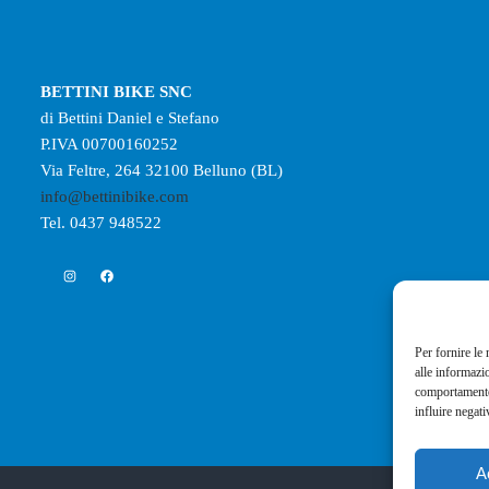
BETTINI BIKE SNC
di Bettini Daniel e Stefano
P.IVA 00700160252
Via Feltre, 264 32100 Belluno (BL)
info@bettinibike.com
Tel. 0437 948522
Instagram
Facebook
Per fornire le
alle informazi
comportamento 
influire negati
A