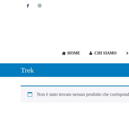
Skip
Facebook
Instagram
to
content
HOME
CHI SIAMO
Trek
Non è stato trovato nessun prodotto che corrisponde