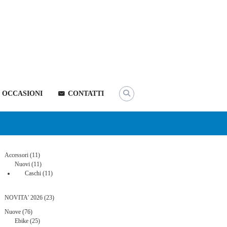
OCCASIONI
CONTATTI
11
Accessori
11
prodotti
11
Nuovi
11
prodotti
11
Caschi
11
prodotti
23
NOVITA' 2026
23
prodotti
76
Nuove
76
prodotti
25
Ebike
25