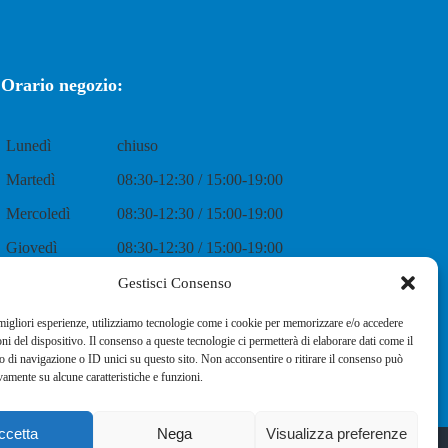
Orario negozio:
Lunedì
chiuso
Martedì
08:30-12:30 / 15:00-19:00
Mercoledì
08:30-12:30 / 15:00-19:00
Giovedì
08:30-12:30 / 15:00-19:00
Venerdì
08:30-12:30 / 15:00-19:00
Gestisci Consenso
Sabato
08:30-12:30 / 15:00-19:00
 migliori esperienze, utilizziamo tecnologie come i cookie per memorizzare e/o accedere
oni del dispositivo. Il consenso a queste tecnologie ci permetterà di elaborare dati come il
Domenica
chiuso
di navigazione o ID unici su questo sito. Non acconsentire o ritirare il consenso può
vamente su alcune caratteristiche e funzioni.
ccetta
Nega
Visualizza preferenze