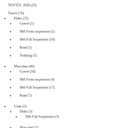
23
NOVITA' 2026
23
prodotti
76
Nuove
76
prodotti
25
Ebike
25
prodotti
1
Gravel
1
prodotto
1
Mtb Front suspension
1
prodotto
18
Mtb Full Suspension
18
prodotti
1
Road
1
prodotto
5
Trekking
5
prodotti
46
Muscolari
46
prodotti
18
Gravel
18
prodotti
4
Mtb Front suspension
4
prodotti
17
Mtb Full Suspension
17
prodotti
7
Road
7
prodotti
5
Usate
5
prodotti
3
Ebike
3
prodotti
3
Mtb Full Suspension
3
prodotti
2
Muscolari
2