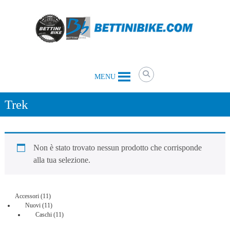
Skip
to
content
Bettini
MENU
Bike
il
tuo
Trek
negozio
di
biciclette
a
Belluno
Non è stato trovato nessun prodotto che corrisponde
e
alla tua selezione.
non
solo
11
Accessori
11
prodotti
11
Nuovi
11
prodotti
11
Caschi
11
prodotti