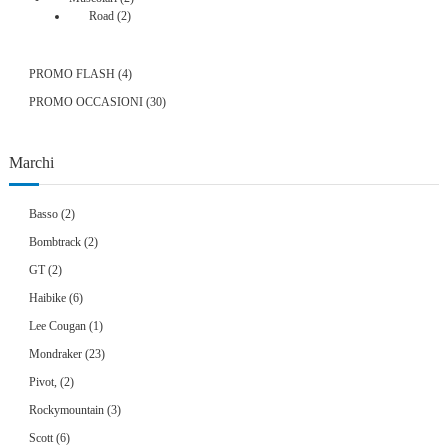
2
prodotti
Road
2
prodotti
4
PROMO FLASH
4
prodotti
30
PROMO OCCASIONI
30
prodotti
Marchi
Basso
(2)
Bombtrack
(2)
GT
(2)
Haibike
(6)
Lee Cougan
(1)
Mondraker
(23)
Pivot,
(2)
Rockymountain
(3)
Scott
(6)