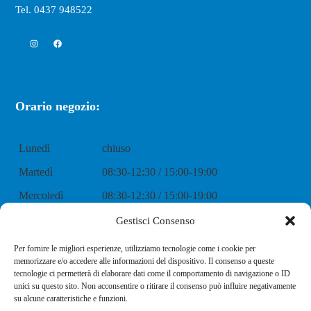
Tel. 0437 948522
Instagram
Facebook
Orario negozio:
Lunedì
chiuso
Martedì
08:30-12:30 / 15:00-19:00
Mercoledì
08:30-12:30 / 15:00-19:00
Giovedì
08:30-12:30 / 15:00-19:00
Gestisci Consenso
Venerdì
08:30-12:30 / 15:00-19:00
Per fornire le migliori esperienze, utilizziamo tecnologie come i cookie per
memorizzare e/o accedere alle informazioni del dispositivo. Il consenso a queste
Sabato
08:30-12:30 / 15:00-19:00
tecnologie ci permetterà di elaborare dati come il comportamento di navigazione o ID
unici su questo sito. Non acconsentire o ritirare il consenso può influire negativamente
Domenica
chiuso
su alcune caratteristiche e funzioni.